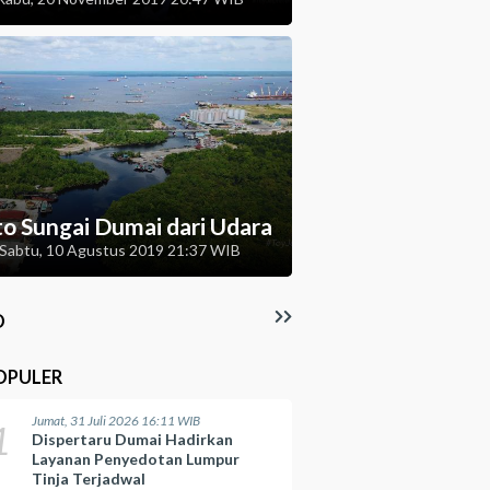
to Sungai Dumai dari Udara
Sabtu, 10 Agustus 2019 21:37 WIB
O
OPULER
Jumat, 31 Juli 2026 16:11 WIB
1
Dispertaru Dumai Hadirkan
Layanan Penyedotan Lumpur
Tinja Terjadwal