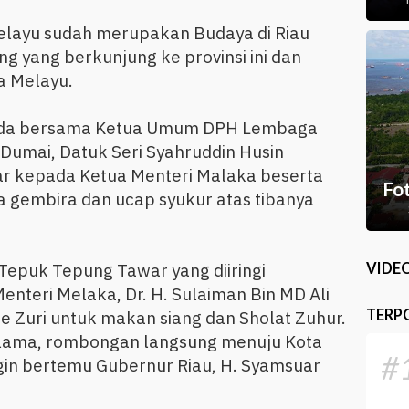
layu sudah merupakan Budaya di Riau
 yang berkunjung ke provinsi ini dan
a Melayu.
kda bersama Ketua Umum DPH Lembaga
Dumai, Datuk Seri Syahruddin Husin
r kepada Ketua Menteri Malaka beserta
Fo
 gembira dan ucap syukur atas tibanya
VIDE
epuk Tepung Tawar yang diiringi
teri Melaka, Dr. H. Sulaiman Bin MD Ali
TERP
e Zuri untuk makan siang dan Sholat Zuhur.
lama, rombongan langsung menuju Kota
#
in bertemu Gubernur Riau, H. Syamsuar