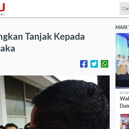
MARI
ngkan Tanjak Kepada
laka
03 Ju
Wal
Dum