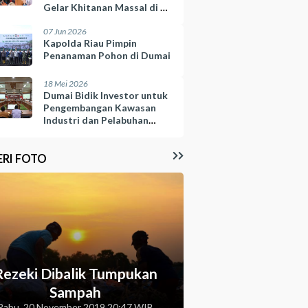
Gelar Khitanan Massal di 10
Kelurahan
07 Jun 2026
Kapolda Riau Pimpin
Penanaman Pohon di Dumai
18 Mei 2026
Dumai Bidik Investor untuk
Pengembangan Kawasan
Industri dan Pelabuhan
Selinsing
ERI FOTO
Rezeki Dibalik Tumpukan
Sampah
Rabu, 20 November 2019 20:47 WIB