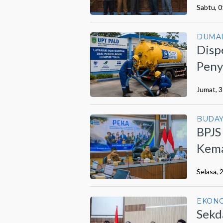
Sabtu, 
DUMA
Disp
Peny
Jumat, 3
BUDA
BPJS
Kema
Lewa
Selasa, 
EKON
Sekd