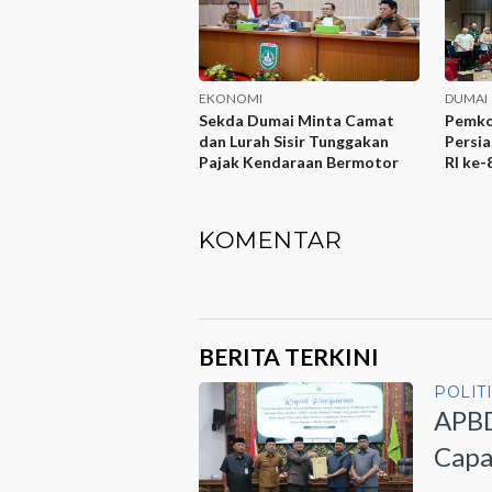
EKONOMI
DUMAI
Sekda Dumai Minta Camat
Pemko
dan Lurah Sisir Tunggakan
Persi
Pajak Kendaraan Bermotor
RI ke-
KOMENTAR
BERITA TERKINI
POLIT
APBD
Capa