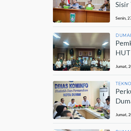
Sisi
Berm
Senin, 2
DUMA
Pemk
HUT 
Jumat, 2
TEKN
Perk
Duma
202
Jumat, 2