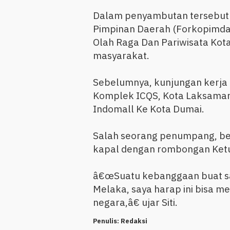
Dalam penyambutan tersebut h
Pimpinan Daerah (Forkopimda
Olah Raga Dan Pariwisata Kota
masyarakat.
Sebelumnya, kunjungan kerja 
Komplek ICQS, Kota Laksama
Indomall Ke Kota Dumai.
Salah seorang penumpang, be
kapal dengan rombongan Ketu
â€œSuatu kebanggaan buat say
Melaka, saya harap ini bisa m
negara,â€ ujar Siti.
Penulis:
Redaksi