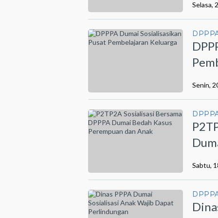
Selasa,
DPPPA
DPPP
Pemb
Senin, 
DPPPA
P2TP
Duma
Ana
Sabtu, 
DPPPA
Dina