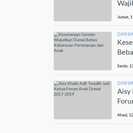
Waji
Jumat, 
DPPPA
Kese
Beba
Senin, 
DPPPA
Aisy 
Foru
Ahad, 1