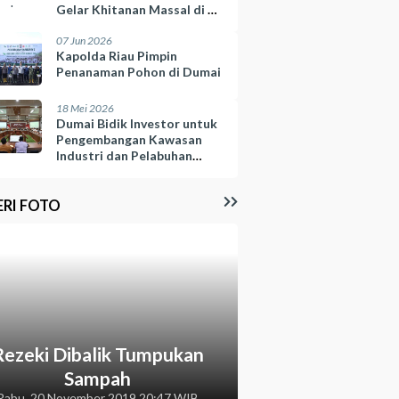
Gelar Khitanan Massal di 10
Kelurahan
07 Jun 2026
Kapolda Riau Pimpin
Penanaman Pohon di Dumai
18 Mei 2026
Dumai Bidik Investor untuk
Pengembangan Kawasan
Industri dan Pelabuhan
Selinsing
ERI FOTO
Rezeki Dibalik Tumpukan
Sampah
Rabu, 20 November 2019 20:47 WIB