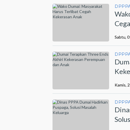
DPPPA
Wako
Cega
Sabtu, 0
DPPPA
Duma
Keke
Kamis, 
DPPPA
Dina
Solu