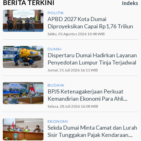
BERITA TERKINI
Indeks
POLITIK
APBD 2027 Kota Dumai
Diproyeksikan Capai Rp1,76 Triliun
Sabtu, 01 Agustus 2026 10:48 WIB
DUMAI
Dispertaru Dumai Hadirkan Layanan
Penyedotan Lumpur Tinja Terjadwal
Jumat, 31 Juli 2026 16:11 WIB
BUDAYA
BPJS Ketenagakerjaan Perkuat
Kemandirian Ekonomi Para Ahli
Waris Lewat Program PEKA
Selasa, 28 Juli 2026 16:08 WIB
EKONOMI
Sekda Dumai Minta Camat dan Lurah
Sisir Tunggakan Pajak Kendaraan