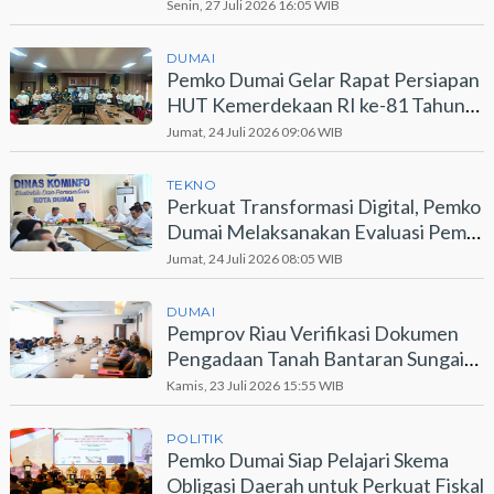
Bermotor
Senin, 27 Juli 2026 16:05 WIB
DUMAI
Pemko Dumai Gelar Rapat Persiapan
HUT Kemerdekaan RI ke-81 Tahun
2026
Jumat, 24 Juli 2026 09:06 WIB
TEKNO
Perkuat Transformasi Digital, Pemko
Dumai Melaksanakan Evaluasi Pemdi
2026
Jumat, 24 Juli 2026 08:05 WIB
DUMAI
Pemprov Riau Verifikasi Dokumen
Pengadaan Tanah Bantaran Sungai
Dumai
Kamis, 23 Juli 2026 15:55 WIB
POLITIK
Pemko Dumai Siap Pelajari Skema
Obligasi Daerah untuk Perkuat Fiskal