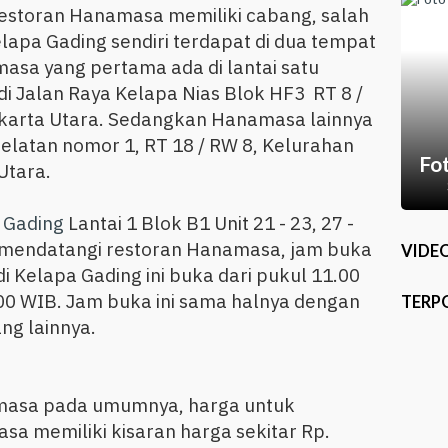
 restoran Hanamasa memiliki cabang, salah
lapa Gading sendiri terdapat di dua tempat
asa yang pertama ada di lantai satu
i Jalan Raya Kelapa Nias Blok HF3 RT 8 /
akarta Utara. Sedangkan Hanamasa lainnya
Selatan nomor 1, RT 18 / RW 8, Kelurahan
Fo
 Utara.
 Gading
Lantai 1 Blok B1 Unit 21 - 23, 27 -
k mendatangi restoran Hanamasa, jam buka
VIDE
 Kelapa Gading ini buka dari pukul 11.00
00 WIB. Jam buka ini sama halnya dengan
TERP
ng lainnya.
amasa pada umumnya, harga untuk
a memiliki kisaran harga sekitar Rp.