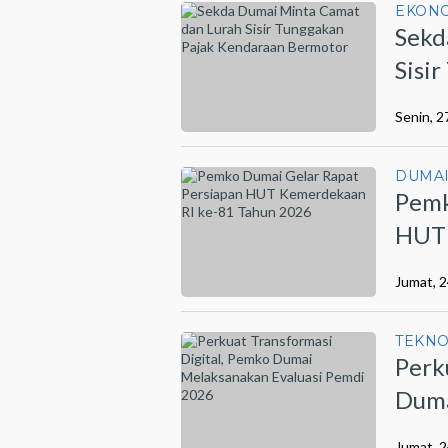
EKON
Sekd
Sisi
Berm
Senin, 2
DUMA
Pemk
HUT 
Jumat, 2
TEKN
Perk
Duma
202
Jumat, 2