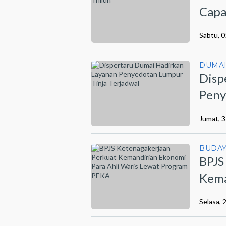
Capa
Sabtu, 
DUMA
Disp
Peny
Jumat, 3
BUDA
BPJS
Kema
Lewa
Selasa, 