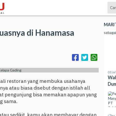
MARI
uasnya di Hanamasa
03 Ju
Wal
ekali restoran yang membuka usahanya
Dum
 atau biasa disebut dengan istilah all
buat pengunjung bisa memakan apapun yang
ng sama.
tau sedikit, kamu akan membayar dengan