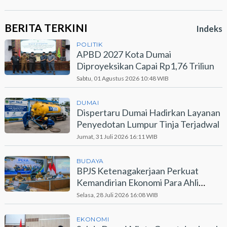
BERITA TERKINI
Indeks
POLITIK
APBD 2027 Kota Dumai
Diproyeksikan Capai Rp1,76 Triliun
Sabtu, 01 Agustus 2026 10:48 WIB
DUMAI
Dispertaru Dumai Hadirkan Layanan
Penyedotan Lumpur Tinja Terjadwal
Jumat, 31 Juli 2026 16:11 WIB
BUDAYA
BPJS Ketenagakerjaan Perkuat
Kemandirian Ekonomi Para Ahli
Waris Lewat Program PEKA
Selasa, 28 Juli 2026 16:08 WIB
EKONOMI