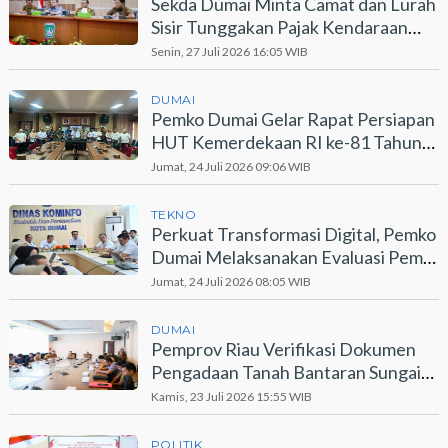
Sekda Dumai Minta Camat dan Lurah
Sisir Tunggakan Pajak Kendaraan
Bermotor
Senin, 27 Juli 2026 16:05 WIB
DUMAI
Pemko Dumai Gelar Rapat Persiapan
HUT Kemerdekaan RI ke-81 Tahun
2026
Jumat, 24 Juli 2026 09:06 WIB
TEKNO
Perkuat Transformasi Digital, Pemko
Dumai Melaksanakan Evaluasi Pemdi
2026
Jumat, 24 Juli 2026 08:05 WIB
DUMAI
Pemprov Riau Verifikasi Dokumen
Pengadaan Tanah Bantaran Sungai
Dumai
Kamis, 23 Juli 2026 15:55 WIB
POLITIK