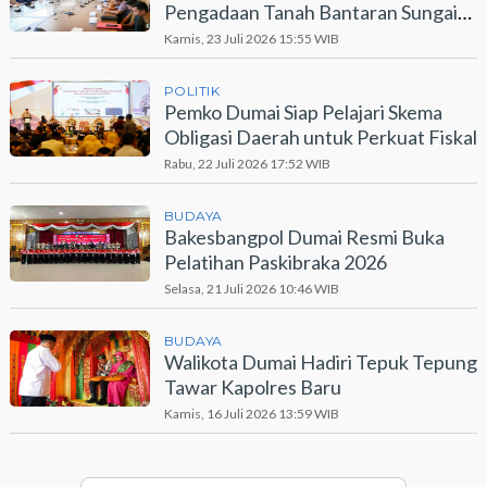
Pengadaan Tanah Bantaran Sungai
Dumai
Kamis, 23 Juli 2026 15:55 WIB
POLITIK
Pemko Dumai Siap Pelajari Skema
Obligasi Daerah untuk Perkuat Fiskal
Rabu, 22 Juli 2026 17:52 WIB
BUDAYA
Bakesbangpol Dumai Resmi Buka
Pelatihan Paskibraka 2026
Selasa, 21 Juli 2026 10:46 WIB
BUDAYA
Walikota Dumai Hadiri Tepuk Tepung
Tawar Kapolres Baru
Kamis, 16 Juli 2026 13:59 WIB