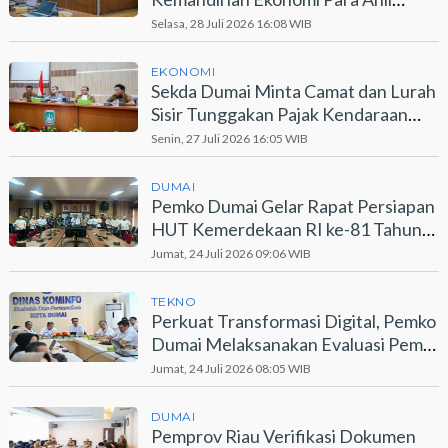
Waris Lewat Program PEKA
Selasa, 28 Juli 2026 16:08 WIB
EKONOMI
Sekda Dumai Minta Camat dan Lurah
Sisir Tunggakan Pajak Kendaraan
Bermotor
Senin, 27 Juli 2026 16:05 WIB
DUMAI
Pemko Dumai Gelar Rapat Persiapan
HUT Kemerdekaan RI ke-81 Tahun
2026
Jumat, 24 Juli 2026 09:06 WIB
TEKNO
Perkuat Transformasi Digital, Pemko
Dumai Melaksanakan Evaluasi Pemdi
2026
Jumat, 24 Juli 2026 08:05 WIB
DUMAI
Pemprov Riau Verifikasi Dokumen