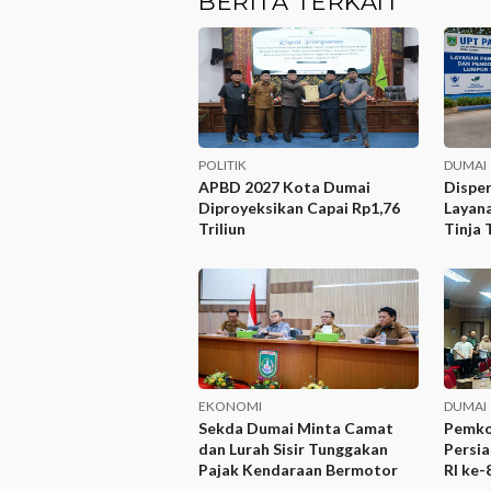
BERITA TERKAIT
POLITIK
DUMAI
APBD 2027 Kota Dumai
Dispe
Diproyeksikan Capai Rp1,76
Layan
Triliun
Tinja 
EKONOMI
DUMAI
Sekda Dumai Minta Camat
Pemko
dan Lurah Sisir Tunggakan
Persi
Pajak Kendaraan Bermotor
RI ke-