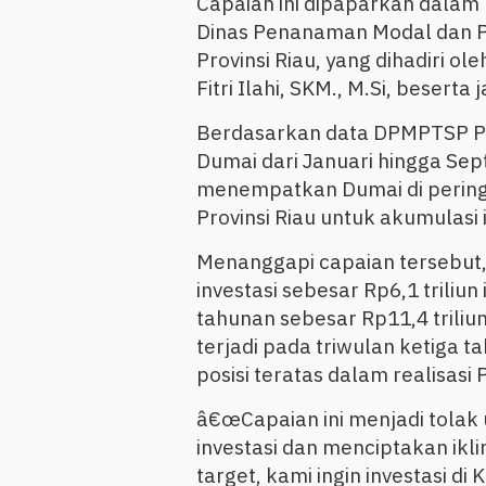
Capaian ini dipaparkan dalam r
Dinas Penanaman Modal dan P
Provinsi Riau, yang dihadiri 
Fitri Ilahi, SKM., M.Si, beserta
Berdasarkan data DPMPTSP Provi
Dumai dari Januari hingga Sep
menempatkan Dumai di peringk
Provinsi Riau untuk akumulasi 
Menanggapi capaian tersebut, 
investasi sebesar Rp6,1 triliu
tahunan sebesar Rp11,4 triliu
terjadi pada triwulan ketiga t
posisi teratas dalam realisasi
â€œCapaian ini menjadi tolak
investasi dan menciptakan ikl
target, kami ingin investasi d