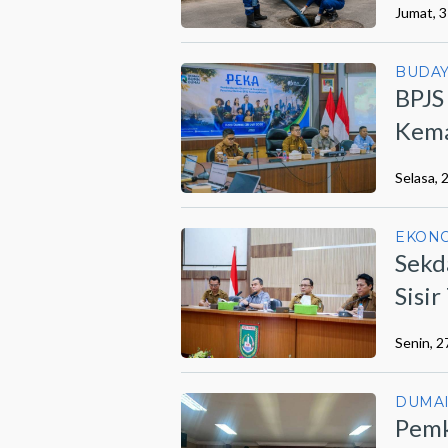
Jumat, 3
BUDA
BPJS
Kema
Lewa
Selasa, 
EKON
Sekd
Sisi
Berm
Senin, 2
DUMA
Pemk