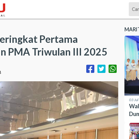
MARI
Peringkat Pertama
n PMA Triwulan III 2025
B
03 Ju
Wal
Dum