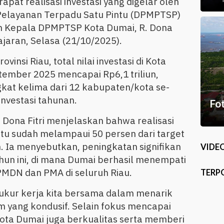
apat realisasi investasi yang digelar oleh
elayanan Terpadu Satu Pintu (DPMPTSP)
oleh Kepala DPMPTSP Kota Dumai, R. Dona
 jajaran, Selasa (21/10/2025).
nsi Riau, total nilai investasi di Kota
tember 2025 mencapai Rp6,1 triliun,
at kelima dari 12 kabupaten/kota se-
investasi tahunan.
Fo
Dona Fitri menjelaskan bahwa realisasi
n itu sudah melampaui 50 persen dari target
n. Ia menyebutkan, peningkatan signifikan
VIDE
ahun ini, di mana Dumai berhasil menempati
 PMDN dan PMA di seluruh Riau.
TERP
 ukur kerja kita bersama dalam menarik
im yang kondusif. Selain fokus mencapai
i Kota Dumai juga berkualitas serta memberi