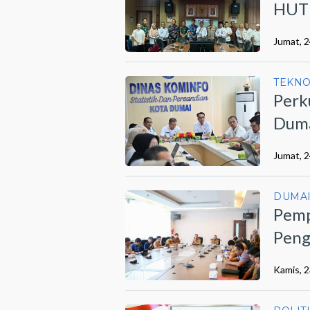
HUT 
Jumat, 2
TEKN
Perk
Duma
202
Jumat, 2
DUMA
Pemp
Peng
Dum
Kamis, 2