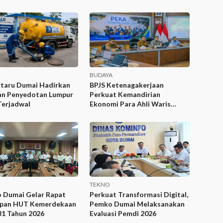
BUDAYA
rtaru Dumai Hadirkan
BPJS Ketenagakerjaan
an Penyedotan Lumpur
Perkuat Kemandirian
Terjadwal
Ekonomi Para Ahli Waris
Lewat Program PEKA
TEKNO
 Dumai Gelar Rapat
Perkuat Transformasi Digital,
apan HUT Kemerdekaan
Pemko Dumai Melaksanakan
81 Tahun 2026
Evaluasi Pemdi 2026