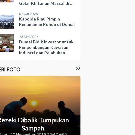
Gelar Khitanan Massal di 10
Kelurahan
07 Jun 2026
Kapolda Riau Pimpin
Penanaman Pohon di Dumai
18 Mei 2026
Dumai Bidik Investor untuk
Pengembangan Kawasan
Industri dan Pelabuhan
Selinsing
ERI FOTO
Rezeki Dibalik Tumpukan
Sampah
Rabu, 20 November 2019 20:47 WIB