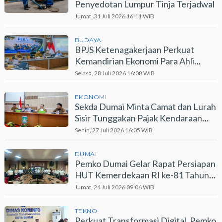
Penyedotan Lumpur Tinja Terjadwal
Jumat, 31 Juli 2026 16:11 WIB
BUDAYA
BPJS Ketenagakerjaan Perkuat
Kemandirian Ekonomi Para Ahli
Waris Lewat Program PEKA
Selasa, 28 Juli 2026 16:08 WIB
EKONOMI
Sekda Dumai Minta Camat dan Lurah
Sisir Tunggakan Pajak Kendaraan
Bermotor
Senin, 27 Juli 2026 16:05 WIB
DUMAI
Pemko Dumai Gelar Rapat Persiapan
HUT Kemerdekaan RI ke-81 Tahun
2026
Jumat, 24 Juli 2026 09:06 WIB
TEKNO
Perkuat Transformasi Digital, Pemko