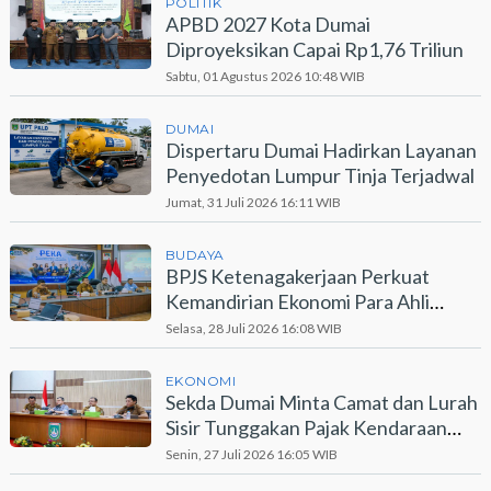
POLITIK
APBD 2027 Kota Dumai
Diproyeksikan Capai Rp1,76 Triliun
Sabtu, 01 Agustus 2026 10:48 WIB
DUMAI
Dispertaru Dumai Hadirkan Layanan
Penyedotan Lumpur Tinja Terjadwal
Jumat, 31 Juli 2026 16:11 WIB
BUDAYA
BPJS Ketenagakerjaan Perkuat
Kemandirian Ekonomi Para Ahli
Waris Lewat Program PEKA
Selasa, 28 Juli 2026 16:08 WIB
EKONOMI
Sekda Dumai Minta Camat dan Lurah
Sisir Tunggakan Pajak Kendaraan
Bermotor
Senin, 27 Juli 2026 16:05 WIB