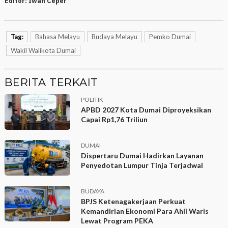
Editor:
Iwan Ceper
Tag:
Bahasa Melayu
Budaya Melayu
Pemko Dumai
Wakil Walikota Dumai
BERITA TERKAIT
POLITIK
APBD 2027 Kota Dumai Diproyeksikan
Capai Rp1,76 Triliun
DUMAI
Dispertaru Dumai Hadirkan Layanan
Penyedotan Lumpur Tinja Terjadwal
BUDAYA
BPJS Ketenagakerjaan Perkuat
Kemandirian Ekonomi Para Ahli Waris
Lewat Program PEKA