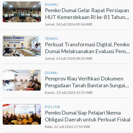
DUMAI
Pemko Dumai Gelar Rapat Persiapan
HUT Kemerdekaan RI ke-81 Tahun
2026
Jumat, 24 Juli 2026 09:06 WIB
TEKNO
Perkuat Transformasi Digital, Pemko
Dumai Melaksanakan Evaluasi Pemdi
2026
Jumat, 24 Juli 2026 08:05 WIB
DUMAI
Pemprov Riau Verifikasi Dokumen
Pengadaan Tanah Bantaran Sungai
Dumai
Kamis, 23 Juli 2026 15:55 WIB
POLITIK
Pemko Dumai Siap Pelajari Skema
Obligasi Daerah untuk Perkuat Fiskal
Rabu, 22 Juli 2026 17:52 WIB