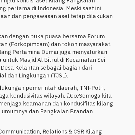
njau kondisi aset Kilang Pangkalan
 pertama di Indonesia. Meski saat ini
olaan dan pengawasan aset tetap dilakukan
utkan dengan buka puasa bersama Forum
an (Forkopimcam) dan tokoh masyarakat.
ilang Pertamina Dumai juga menyalurkan
untuk Masjid Al Bitrul di Kecamatan Sei
i Desa Kelantan sebagai bagian dari
l dan Lingkungan (TJSL).
 dukungan pemerintah daerah, TNI-Polri,
aga kondusivitas wilayah. â€œSemoga kita
 menjaga keamanan dan kondusifitas kilang
a umumnya dan Pangkalan Brandan
Communication, Relations & CSR Kilang