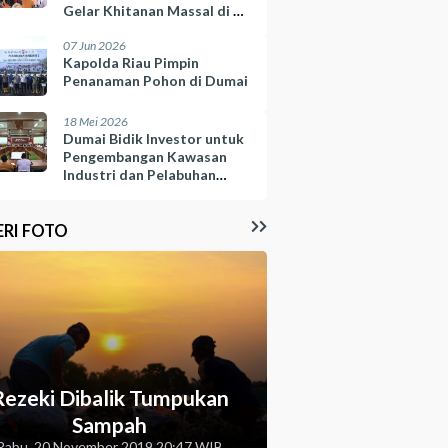
Gelar Khitanan Massal di 10
Kelurahan
07 Jun 2026
Kapolda Riau Pimpin
Penanaman Pohon di Dumai
18 Mei 2026
Dumai Bidik Investor untuk
Pengembangan Kawasan
Industri dan Pelabuhan
Selinsing
ERI FOTO
Rezeki Dibalik Tumpukan
Sampah
Rabu, 20 November 2019 20:47 WIB