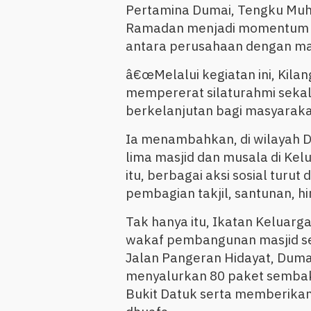
Pertamina Dumai, Tengku Mu
Ramadan menjadi momentum 
antara perusahaan dengan ma
â€œMelalui kegiatan ini, Kila
mempererat silaturahmi seka
berkelanjutan bagi masyaraka
Ia menambahkan, di wilayah D
lima masjid dan musala di Kel
itu, berbagai aksi sosial turu
pembagian takjil, santunan, 
Tak hanya itu, Ikatan Keluarg
wakaf pembangunan masjid seni
Jalan Pangeran Hidayat, Duma
menyalurkan 80 paket semba
Bukit Datuk serta memberikan