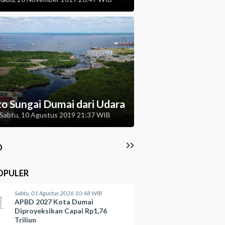
to Sungai Dumai dari Udara
Sabtu, 10 Agustus 2019 21:37 WIB
O
OPULER
Sabtu, 01 Agustus 2026 10:48 WIB
1
APBD 2027 Kota Dumai
Diproyeksikan Capai Rp1,76
Triliun