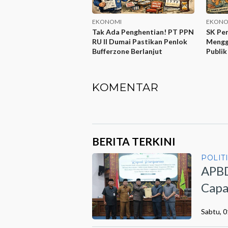
EKONOMI
EKONO
Tak Ada Penghentian! PT PPN
SK Pen
RU II Dumai Pastikan Penlok
Mengg
Bufferzone Berlanjut
Publik
Sorot
KOMENTAR
BERITA TERKINI
POLIT
APBD
Capa
Sabtu, 