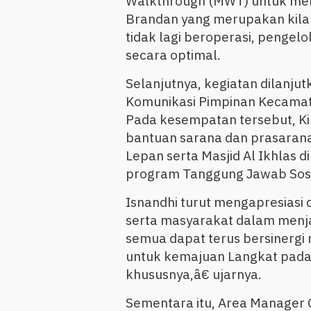
Walkthrough (MWT) untuk meni
Brandan yang merupakan kilang
tidak lagi beroperasi, pengel
secara optimal.
Selanjutnya, kegiatan dilanj
Komunikasi Pimpinan Kecamat
Pada kesempatan tersebut, K
bantuan sarana dan prasarana 
Lepan serta Masjid Al Ikhlas d
program Tanggung Jawab Sosia
Isnandhi turut mengapresiasi
serta masyarakat dalam menj
semua dapat terus bersinergi
untuk kemajuan Langkat pad
khususnya,â€ ujarnya.
Sementara itu, Area Manager 