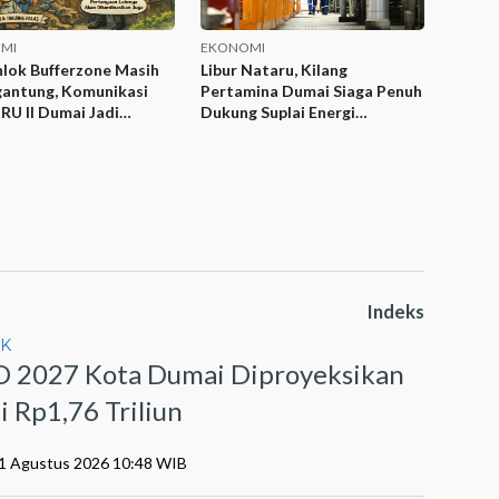
MI
EKONOMI
lok Bufferzone Masih
Libur Nataru, Kilang
antung, Komunikasi
Pertamina Dumai Siaga Penuh
 RU II Dumai Jadi
Dukung Suplai Energi
an
Sumbagut
Indeks
IK
 2027 Kota Dumai Diproyeksikan
i Rp1,76 Triliun
01 Agustus 2026 10:48 WIB