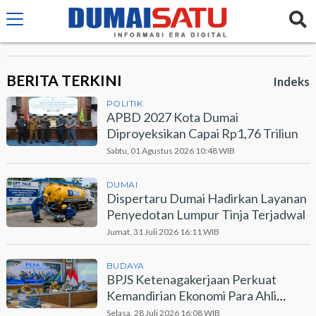
BERITA TERKINI
Indeks
POLITIK
APBD 2027 Kota Dumai
Diproyeksikan Capai Rp1,76 Triliun
Sabtu, 01 Agustus 2026 10:48 WIB
DUMAI
Dispertaru Dumai Hadirkan Layanan
Penyedotan Lumpur Tinja Terjadwal
Jumat, 31 Juli 2026 16:11 WIB
BUDAYA
BPJS Ketenagakerjaan Perkuat
Kemandirian Ekonomi Para Ahli
Waris Lewat Program PEKA
Selasa, 28 Juli 2026 16:08 WIB