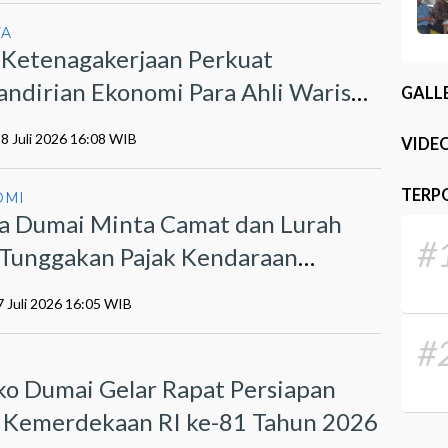
YA
 Ketenagakerjaan Perkuat
ndirian Ekonomi Para Ahli Waris
GALL
t Program PEKA
28 Juli 2026 16:08 WIB
VIDE
TERP
OMI
a Dumai Minta Camat dan Lurah
#
r Tunggakan Pajak Kendaraan
otor
7 Juli 2026 16:05 WIB
#
I
o Dumai Gelar Rapat Persiapan
Kemerdekaan RI ke-81 Tahun 2026