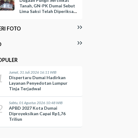
Dugaan Pungli Sertifikat
Tanah, GN-PK Dumai Sebut
Lima Saksi Telah Diperiksa
Kepolisian
ERI FOTO
O
OPULER
Jumat, 31 Juli 2026 16:11 WIB
1
Dispertaru Dumai Hadirkan
Layanan Penyedotan Lumpur
Tinja Terjadwal
Sabtu, 01 Agustus 2026 10:48 WIB
2
APBD 2027 Kota Dumai
Diproyeksikan Capai Rp1,76
Triliun