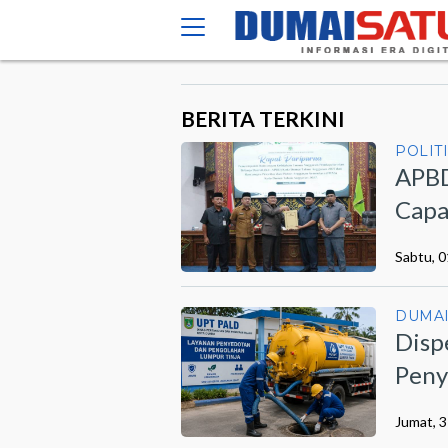
BERITA TERKINI
POLIT
APBD
Capa
Sabtu, 
DUMA
Disp
Peny
Jumat, 3