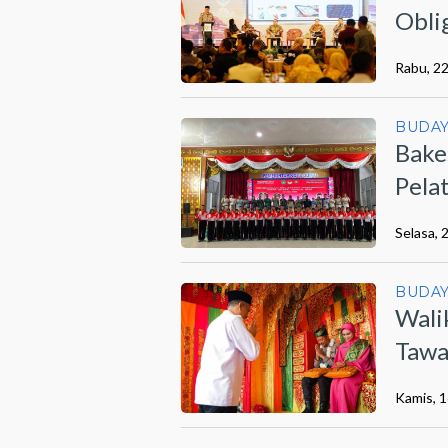
Obli
Rabu, 22
BUDA
Bake
Pela
Selasa, 
BUDA
Wali
Tawa
Kamis, 1