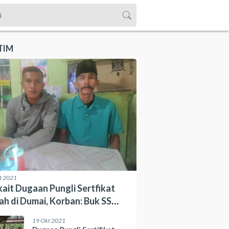
TIM
t 2021
kait Dugaan Pungli Sertfikat
ah di Dumai, Korban: Buk SS
ut Pak Lurah Sedang Butuh
19 Okt 2021
ng