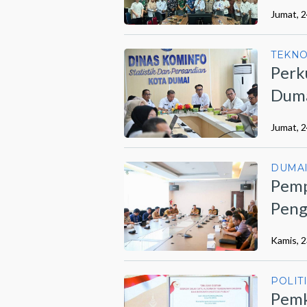
Jumat, 2
TEKN
Perk
Duma
202
Jumat, 2
DUMA
Pemp
Peng
Dum
Kamis, 2
POLIT
Pemk