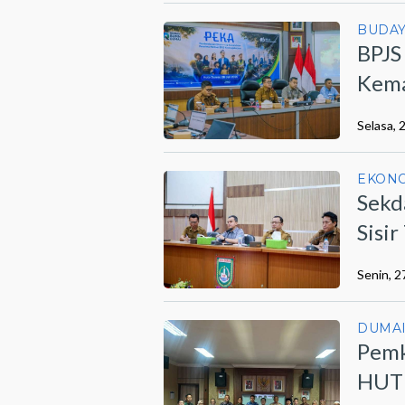
BUDA
BPJS
Kema
Lewa
Selasa, 
EKON
Sekd
Sisi
Berm
Senin, 2
DUMA
Pemk
HUT 