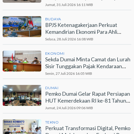
Jumat, 31 Juli 2026 16:11 WIB
BUDAYA
BPJS Ketenagakerjaan Perkuat
Kemandirian Ekonomi Para Ahli
Waris Lewat Program PEKA
Selasa, 28 Juli 2026 16:08 WIB
EKONOMI
Sekda Dumai Minta Camat dan Lurah
Sisir Tunggakan Pajak Kendaraan
Bermotor
Senin, 27 Juli 2026 16:05 WIB
DUMAI
Pemko Dumai Gelar Rapat Persiapan
HUT Kemerdekaan RI ke-81 Tahun
2026
Jumat, 24 Juli 2026 09:06 WIB
TEKNO
Perkuat Transformasi Digital, Pemko