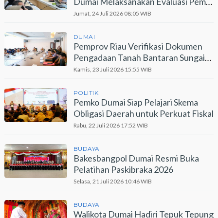
Dumai Melaksanakan Evaluasi Pemdi
2026
Jumat, 24 Juli 2026 08:05 WIB
DUMAI
Pemprov Riau Verifikasi Dokumen
Pengadaan Tanah Bantaran Sungai
Dumai
Kamis, 23 Juli 2026 15:55 WIB
POLITIK
Pemko Dumai Siap Pelajari Skema
Obligasi Daerah untuk Perkuat Fiskal
Rabu, 22 Juli 2026 17:52 WIB
BUDAYA
Bakesbangpol Dumai Resmi Buka
Pelatihan Paskibraka 2026
Selasa, 21 Juli 2026 10:46 WIB
BUDAYA
Walikota Dumai Hadiri Tepuk Tepung