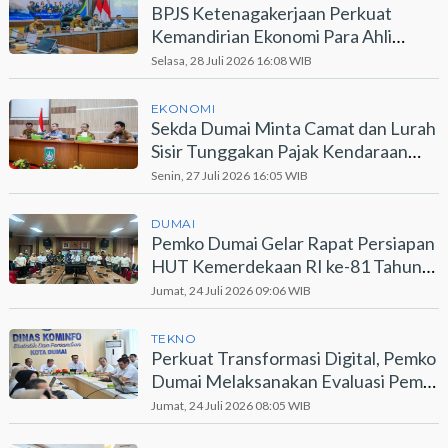
BPJS Ketenagakerjaan Perkuat
Kemandirian Ekonomi Para Ahli
Waris Lewat Program PEKA
Selasa, 28 Juli 2026 16:08 WIB
EKONOMI
Sekda Dumai Minta Camat dan Lurah
Sisir Tunggakan Pajak Kendaraan
Bermotor
Senin, 27 Juli 2026 16:05 WIB
DUMAI
Pemko Dumai Gelar Rapat Persiapan
HUT Kemerdekaan RI ke-81 Tahun
2026
Jumat, 24 Juli 2026 09:06 WIB
TEKNO
Perkuat Transformasi Digital, Pemko
Dumai Melaksanakan Evaluasi Pemdi
2026
Jumat, 24 Juli 2026 08:05 WIB