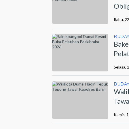
Obli
Rabu, 22
BUDA
Bake
Pela
Selasa, 
BUDA
Wali
Tawa
Kamis, 1