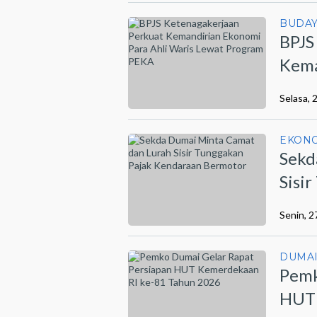
BUDA
BPJS
Kema
Lewa
Selasa, 
EKON
Sekd
Sisi
Berm
Senin, 2
DUMA
Pemk
HUT 