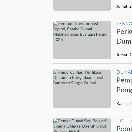
Jumat, 2
TEKN
Perk
Duma
202
Jumat, 2
DUMA
Pemp
Peng
Dum
Kamis, 2
POLIT
Pemk