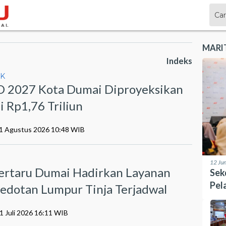
MARI
Indeks
IK
 2027 Kota Dumai Diproyeksikan
i Rp1,76 Triliun
01 Agustus 2026 10:48 WIB
I
12 Ju
ertaru Dumai Hadirkan Layanan
Sek
Pel
edotan Lumpur Tinja Terjadwal
ole
1 Juli 2026 16:11 WIB