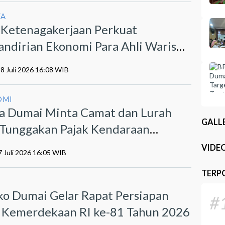
YA
 Ketenagakerjaan Perkuat
ndirian Ekonomi Para Ahli Waris
t Program PEKA
28 Juli 2026 16:08 WIB
OMI
a Dumai Minta Camat dan Lurah
GALL
r Tunggakan Pajak Kendaraan
otor
VIDE
7 Juli 2026 16:05 WIB
TERP
I
o Dumai Gelar Rapat Persiapan
#
Kemerdekaan RI ke-81 Tahun 2026